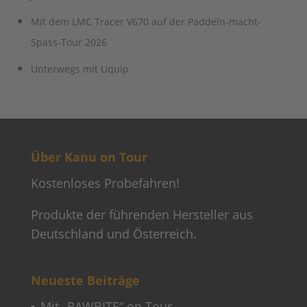
Mit dem LMC Tracer V670 auf der Paddeln-macht-
Spass-Tour 2026
Unterwegs mit Uquip
Über Kanu on Tour
Kostenloses Probefahren!
Produkte der führenden Hersteller aus
Deutschland und Österreich.
Neueste Beiträge
Mit „RAWBITE“ on Tour