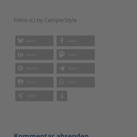
Fotos (c) by CamperStyle
teilen
teilen
teilen
teilen
merken
teilen
teilen
teilen
teilen
Kommentar absenden