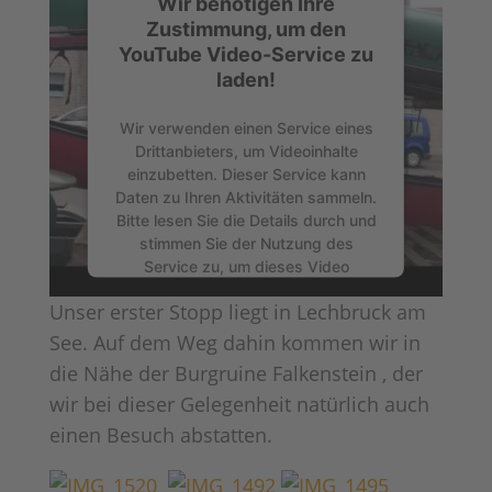
Wir benötigen Ihre
Zustimmung, um den
YouTube Video-Service zu
laden!
Wir verwenden einen Service eines
Drittanbieters, um Videoinhalte
einzubetten. Dieser Service kann
Daten zu Ihren Aktivitäten sammeln.
Bitte lesen Sie die Details durch und
stimmen Sie der Nutzung des
Service zu, um dieses Video
anzusehen.
Unser erster Stopp liegt in Lechbruck am
See. Auf dem Weg dahin kommen wir in
Mehr Informationen
die Nähe der Burgruine Falkenstein , der
wir bei dieser Gelegenheit natürlich auch
Akzeptieren
einen Besuch abstatten.
powered by
Usercentrics Consent
Management Platform
&
eRecht24