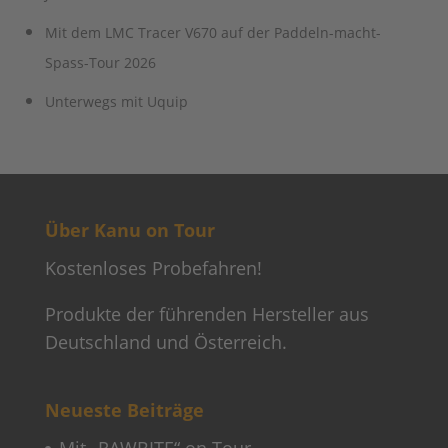
Mit dem LMC Tracer V670 auf der Paddeln-macht-
Spass-Tour 2026
Unterwegs mit Uquip
Über Kanu on Tour
Kostenloses Probefahren!
Produkte der führenden Hersteller aus
Deutschland und Österreich.
Neueste Beiträge
Mit „RAWBITE“ on Tour