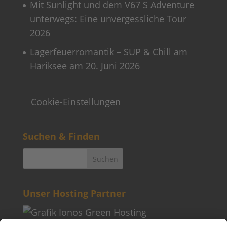
Mit Sunlight und dem V67 S Adventure
unterwegs: Eine unvergessliche Tour
2026
Lagerfeuerromantik – SUP & Chill am
Hariksee am 20. Juni 2026
Cookie-Einstellungen
Suchen & Finden
Unser Hosting Partner