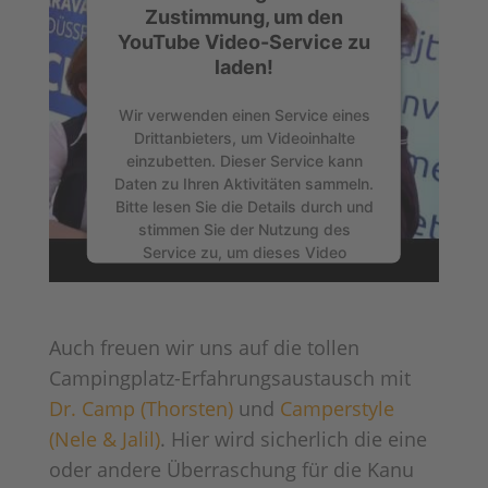
Zustimmung, um den
YouTube Video-Service zu
laden!
Wir verwenden einen Service eines
Drittanbieters, um Videoinhalte
einzubetten. Dieser Service kann
Daten zu Ihren Aktivitäten sammeln.
Bitte lesen Sie die Details durch und
stimmen Sie der Nutzung des
Service zu, um dieses Video
anzusehen.
Mehr Informationen
Auch freuen wir uns auf die tollen
Campingplatz-Erfahrungsaustausch mit
Akzeptieren
Dr. Camp (Thorsten)
und
Camperstyle
Powered by
Usercentrics Consent
(Nele & Jalil)
. Hier wird sicherlich die eine
Management Platform
oder andere Überraschung für die Kanu