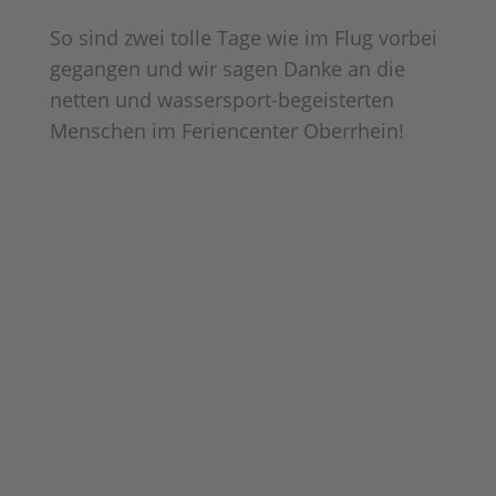
Mehr Informationen
So sind zwei tolle Tage wie im Flug vorbei
gegangen und wir sagen Danke an die
Akzeptieren
netten und wassersport-begeisterten
Powered by
Usercentrics Consent
Menschen im Feriencenter Oberrhein!
Management Platform