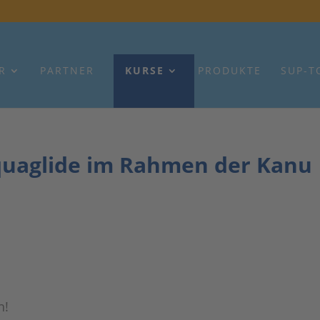
R
PARTNER
KURSE
PRODUKTE
SUP-T
quaglide im Rahmen der Kanu
h!