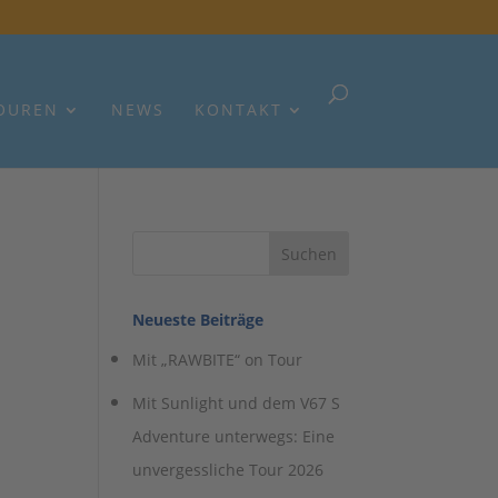
OUREN
NEWS
KONTAKT
Neueste Beiträge
Mit „RAWBITE“ on Tour
Mit Sunlight und dem V67 S
Adventure unterwegs: Eine
unvergessliche Tour 2026