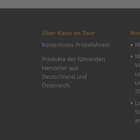
Über Kanu on Tour
Neu
Kostenloses Probefahren!
M
M
Produkte der führenden
V
Hersteller aus
u
Deutschland und
u
Österreich.
2
L
S
a