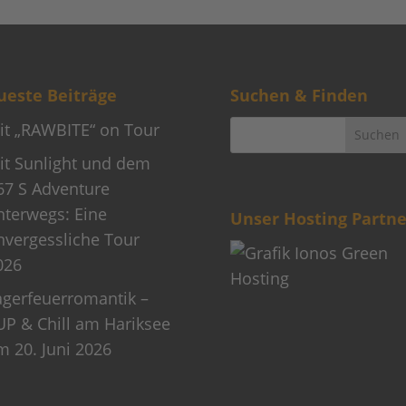
este Beiträge
Suchen & Finden
it „RAWBITE“ on Tour
it Sunlight und dem
67 S Adventure
nterwegs: Eine
Unser Hosting Partne
nvergessliche Tour
026
agerfeuerromantik –
UP & Chill am Hariksee
m 20. Juni 2026