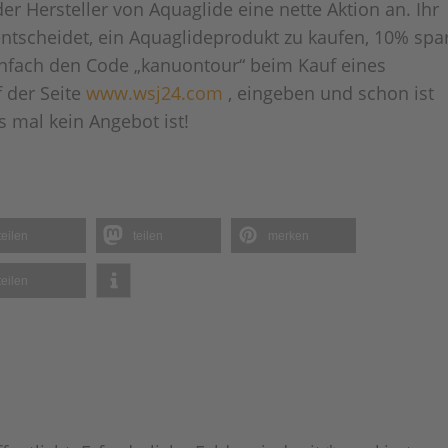
r Hersteller von Aquaglide eine nette Aktion an. Ihr
ntscheidet, ein Aquaglideprodukt zu kaufen, 10% spa
Einfach den Code „kanuontour“ beim Kauf eines
 der Seite
www.wsj24.com
, eingeben und schon ist
s mal kein Angebot ist!
teilen
teilen
merken
teilen