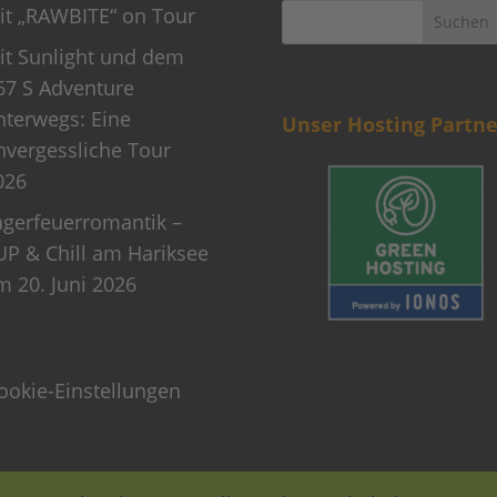
it „RAWBITE“ on Tour
it Sunlight und dem
67 S Adventure
nterwegs: Eine
Unser Hosting Partne
nvergessliche Tour
026
agerfeuerromantik –
UP & Chill am Hariksee
m 20. Juni 2026
ookie-Einstellungen