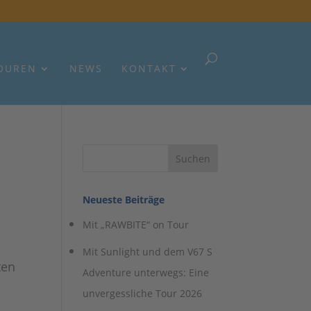
OUREN
NEWS
KONTAKT
Neueste Beiträge
Mit „RAWBITE“ on Tour
Mit Sunlight und dem V67 S
ten
Adventure unterwegs: Eine
unvergessliche Tour 2026