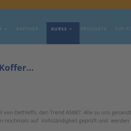
R
PARTNER
KURSE
PRODUKTE
SUP-T
 Koffer…
 von Dethleffs, den Trend A5887. Alle zu uns gesand
 nochmals auf Vollständigkeit geprüft und werden