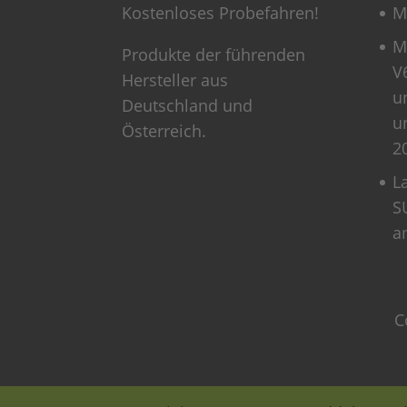
Kostenloses Probefahren!
M
M
Produkte der führenden
V
Hersteller aus
u
Deutschland und
u
Österreich.
2
L
S
a
C