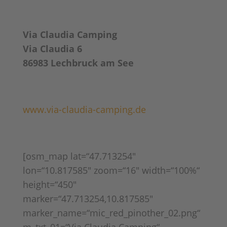
Via Claudia Camping
Via Claudia 6
86983 Lechbruck am See
www.via-claudia-camping.de
[osm_map lat=“47.713254″
lon=“10.817585″ zoom=“16″ width=“100%“
height=“450″
marker=“47.713254,10.817585″
marker_name=“mic_red_pinother_02.png“