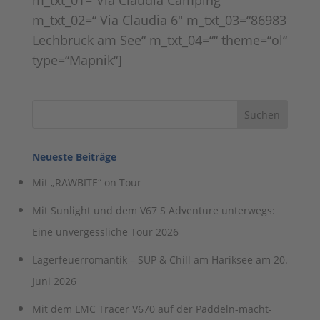
m_txt_01=“Via Claudia Camping“
m_txt_02=“ Via Claudia 6″ m_txt_03=“86983
Lechbruck am See“ m_txt_04=““ theme=“ol“
type=“Mapnik“]
Neueste Beiträge
Mit „RAWBITE“ on Tour
Mit Sunlight und dem V67 S Adventure unterwegs:
Eine unvergessliche Tour 2026
Lagerfeuerromantik – SUP & Chill am Hariksee am 20.
Juni 2026
Mit dem LMC Tracer V670 auf der Paddeln-macht-