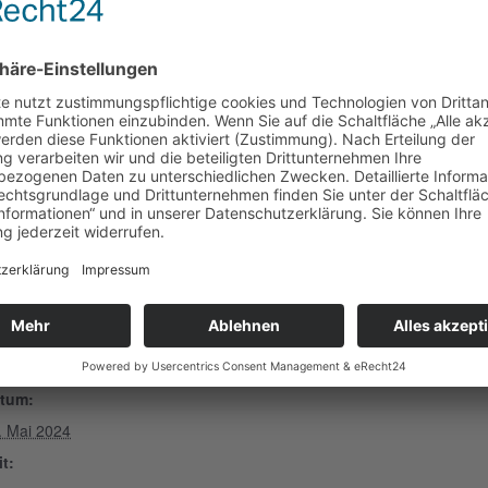
 auf den Hariksee
ellt, sofern keine vorhanden ist
n Temperaturen anziehen
ETAILS
tum:
. Mai 2024
it: