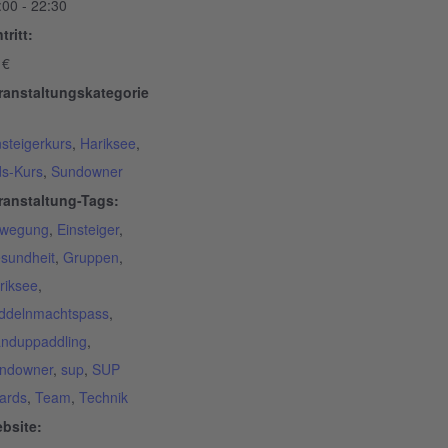
:00 - 22:30
tritt:
 €
ranstaltungskategorie
nsteigerkurs
,
Hariksee
,
ds-Kurs
,
Sundowner
ranstaltung-Tags:
wegung
,
Einsteiger
,
sundheit
,
Gruppen
,
riksee
,
ddelnmachtspass
,
anduppaddling
,
ndowner
,
sup
,
SUP
ards
,
Team
,
Technik
bsite: