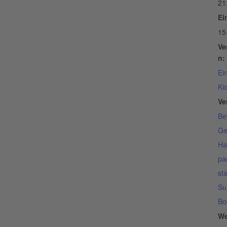
21
Ein
15
Ve
n:
Ei
Ki
Ve
Be
Ge
Ha
pa
st
Su
Bo
We