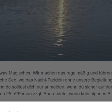
twas Magisches. Wir machen das regelmäßig und führen
he See, wo das Nacht-Paddeln ohne unsere Begleitung a
nd du solltest dich nur anmelden, wenn du sicher auf de
n 25,-€/Person zzgl. Boardmiete, wenn kein eigenes Bo