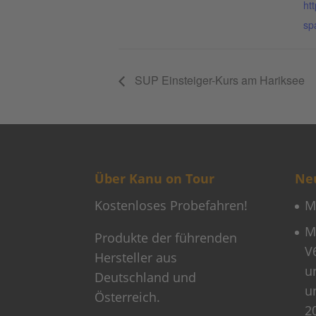
ht
sp
SUP Einsteiger-Kurs am Hariksee
Über Kanu on Tour
Neu
Kostenloses Probefahren!
M
M
Produkte der führenden
V
Hersteller aus
u
Deutschland und
u
Österreich.
2