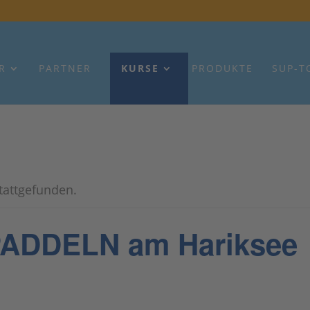
R
PARTNER
KURSE
PRODUKTE
SUP-T
stattgefunden.
DDELN am Hariksee