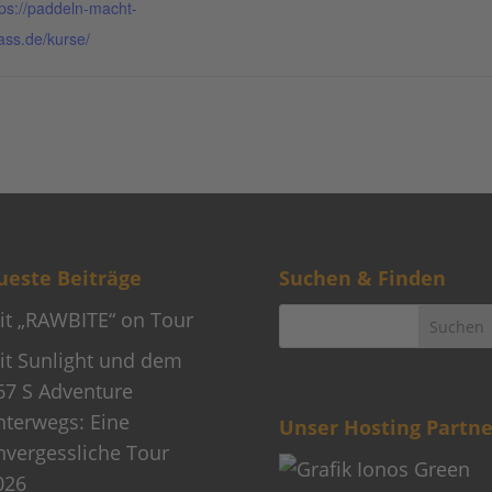
tps://paddeln-macht-
ass.de/kurse/
este Beiträge
Suchen & Finden
it „RAWBITE“ on Tour
it Sunlight und dem
67 S Adventure
nterwegs: Eine
Unser Hosting Partne
nvergessliche Tour
026