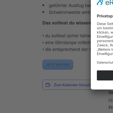
geführter Ausflug bei Vollmond
Schwimmweste wird von uns gest
Das solltest du wissen:
• du solltest sicher fahren können
• eine Stirnlampe mitbringen
• die entsprechend der nächtliche
JETZT BUCHEN
D
Zum Kalender hinzufügen
Da
23
Ze