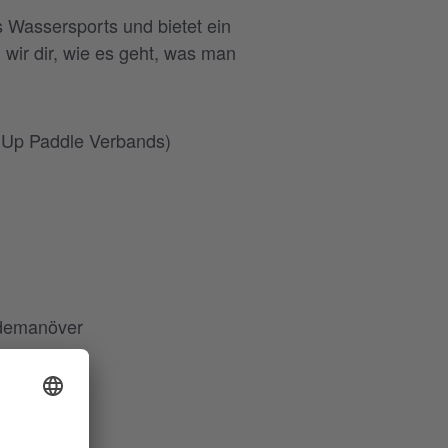
 Wassersports und bietet ein
wir dir, wie es geht, was man
 Up Paddle Verbands)
ndemanöver