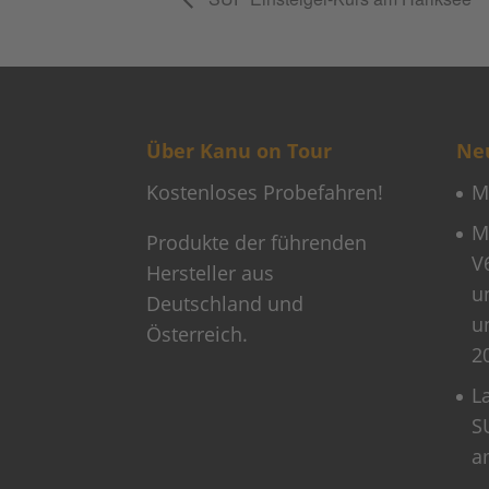
Über Kanu on Tour
Neu
Kostenloses Probefahren!
M
M
Produkte der führenden
V
Hersteller aus
u
Deutschland und
u
Österreich.
2
L
S
a