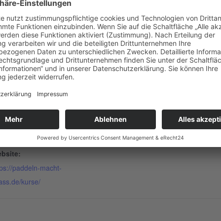
ETAILS
tum:
. Juni
it:
:30 - 19:00
tritt:
 €
bsite:
tps://paddeln-macht-
ass.de/kurse/