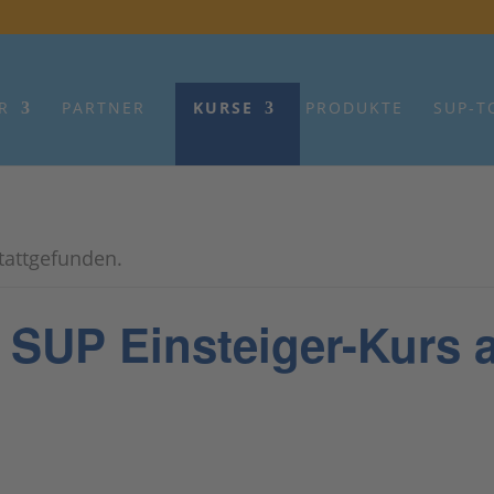
R
PARTNER
KURSE
PRODUKTE
SUP-T
stattgefunden.
P Einsteiger-Kurs a