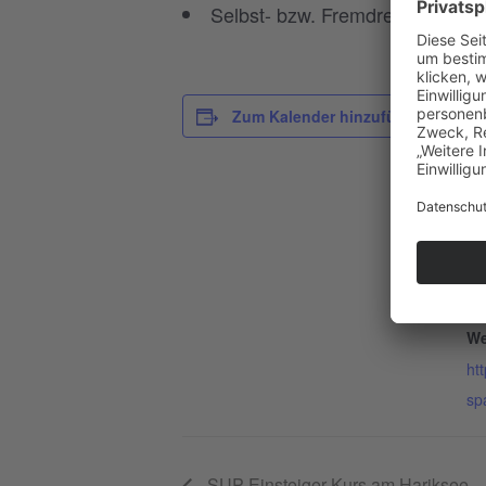
Selbst- bzw. Fremdrettung
D
Zum Kalender hinzufügen
Da
13
Ze
17
Ein
55
We
ht
sp
SUP Einsteiger-Kurs am Hariksee