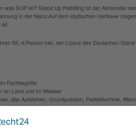
n was SUP ist? Stand Up Paddling ist der Allrounder des
nnung in der Natur.Auf dem idyllischen Hariksee zeigen 
ist.
ren 55,-€/Person inkl. der Lizenz des Deutschen Stand
en Fachbegriffe
n an Land und im Wasser
sser, das Aufstehen, Grundposition, Paddeltechnik, We
am und auf dem Wasser
 Material (Board,Paddel, Boardleash) enthalten.
ort