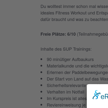
Du wolltest immer schon mal wisse
ideales Fitness Workout und Entspa
dafür braucht und was zu beachten 
(Teilnahmegebüh
Freie Plätze: 6/10
Inhalte des SUP Trainings:
90 minütiger Aufbaukurs
Materialkunde und die wichtigst
Erlernen der Paddelbewegunge
Der Start von Land auf das Wa
Sicherheitsrelevante Aspekte 
Verhalten im Notfall
Im Kurspreis ist alles benötigte
Reviereinweisung je Schulungs