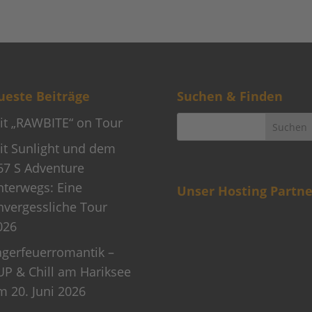
este Beiträge
Suchen & Finden
it „RAWBITE“ on Tour
it Sunlight und dem
67 S Adventure
nterwegs: Eine
Unser Hosting Partne
nvergessliche Tour
026
agerfeuerromantik –
UP & Chill am Hariksee
m 20. Juni 2026