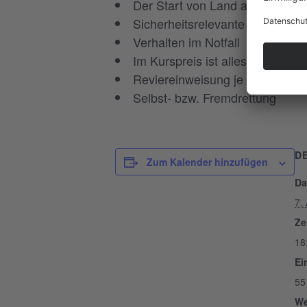
Der Start von Land auf das Wa
Sicherheitsrelevante Aspekte 
Verhalten im Notfall
Im Kurspreis ist alles benötigte
Reviereinweisung je Schulungs
Selbst- bzw. Fremdrettung
D
Zum Kalender hinzufügen
Da
7.
Ze
18
Ein
55
We