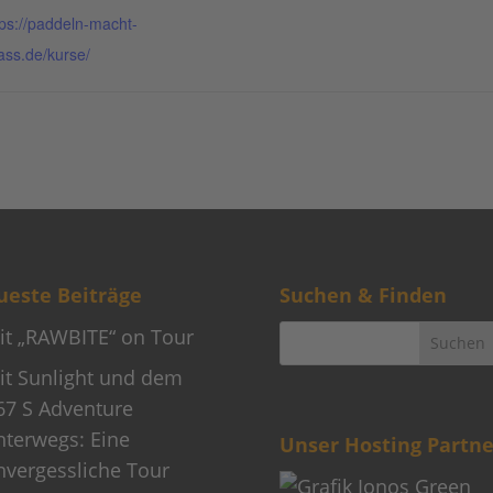
tps://paddeln-macht-
ass.de/kurse/
este Beiträge
Suchen & Finden
it „RAWBITE“ on Tour
it Sunlight und dem
67 S Adventure
nterwegs: Eine
Unser Hosting Partne
nvergessliche Tour