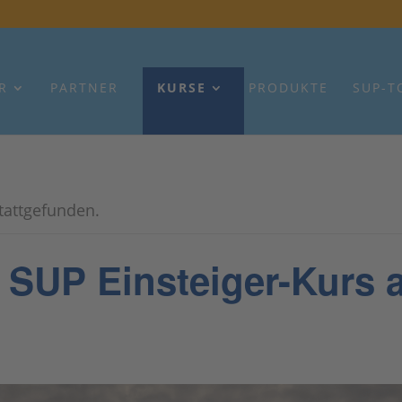
R
PARTNER
KURSE
PRODUKTE
SUP-T
stattgefunden.
P Einsteiger-Kurs a