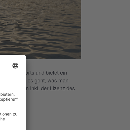
 Wassersports und bietet ein
wir dir, wie es geht, was man
,-€/Person inkl. der Lizenz des