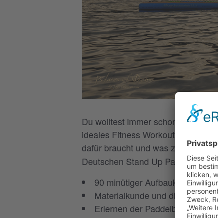
Du wolltest immer schon mal wisse
ideales Fitness Workout und Entspa
dafür braucht und was zu beachten
Deutschen Stand Up Paddle Verban
90 minütiger Aufbaukurs
Materialkunde und die wichtigst
Erlernen der Paddelbewegunge