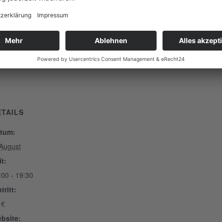
sser, das Aufstehen, Grundposition, Paddeltechnik, We
am und auf dem Wasser
 Material (Board,Paddel, Boardleash) enthalten.
ort
ETAILS
tum:
 August
it:
:00 - 19:30
tritt:
 €
bsite: