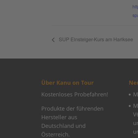
ht
sp
SUP Einsteiger-Kurs am Hariksee
Über Kanu on Tour
Neu
Kostenloses Probefahren!
M
M
Produkte der führenden
V
Hersteller aus
u
Deutschland und
u
Österreich.