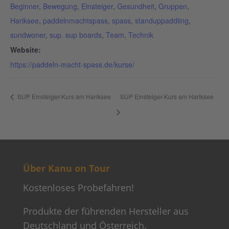
Beginner
,
Bewegung
,
Einsteiger
,
Gesundheit
,
Gruppen
,
Hariksee
,
paddelnmachtspass
,
spass
,
standuppaddling
,
sundwoner
,
sup. sup boards
,
Team
,
Technik
Website:
https://paddeln-macht-spass.de/kurse/
SUP Einsteiger-Kurs am Hariksee
SUP Einsteiger-Kurs am Hariksee
Über Kanu on Tour
Kostenloses Probefahren!
Produkte der führenden Hersteller aus
Deutschland und Österreich.