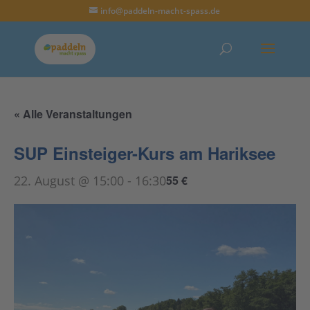
info@paddeln-macht-spass.de
« Alle Veranstaltungen
SUP Einsteiger-Kurs am Hariksee
22. August @ 15:00
-
16:30
55 €