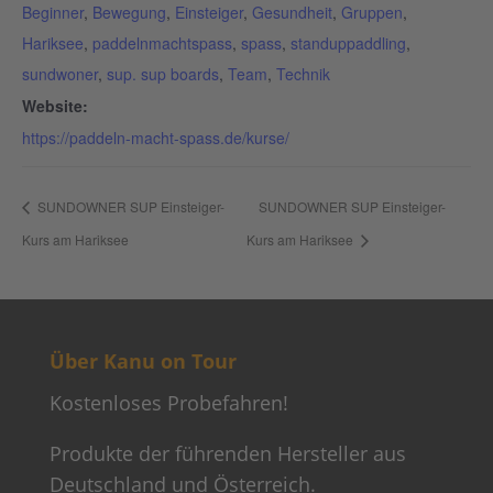
Beginner
,
Bewegung
,
Einsteiger
,
Gesundheit
,
Gruppen
,
Hariksee
,
paddelnmachtspass
,
spass
,
standuppaddling
,
sundwoner
,
sup. sup boards
,
Team
,
Technik
Website:
https://paddeln-macht-spass.de/kurse/
SUNDOWNER SUP Einsteiger-
SUNDOWNER SUP Einsteiger-
Kurs am Hariksee
Kurs am Hariksee
Über Kanu on Tour
Kostenloses Probefahren!
Produkte der führenden Hersteller aus
Deutschland und Österreich.