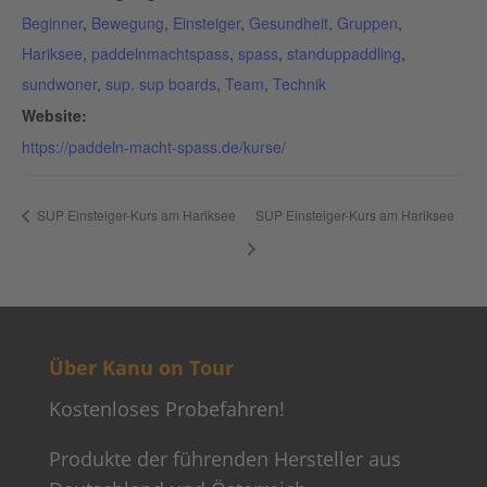
Beginner
,
Bewegung
,
Einsteiger
,
Gesundheit
,
Gruppen
,
Hariksee
,
paddelnmachtspass
,
spass
,
standuppaddling
,
sundwoner
,
sup. sup boards
,
Team
,
Technik
Website:
https://paddeln-macht-spass.de/kurse/
SUP Einsteiger-Kurs am Hariksee
SUP Einsteiger-Kurs am Hariksee
Über Kanu on Tour
Kostenloses Probefahren!
Produkte der führenden Hersteller aus