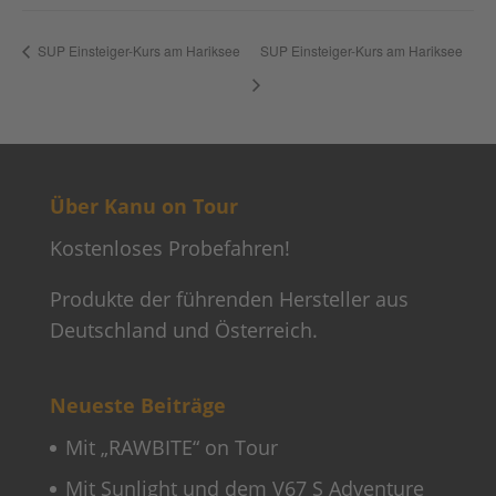
SUP Einsteiger-Kurs am Hariksee
SUP Einsteiger-Kurs am Hariksee
Über Kanu on Tour
Kostenloses Probefahren!
Produkte der führenden Hersteller aus
Deutschland und Österreich.
Neueste Beiträge
Mit „RAWBITE“ on Tour
Mit Sunlight und dem V67 S Adventure