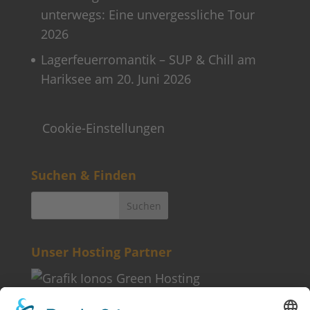
unterwegs: Eine unvergessliche Tour
2026
Lagerfeuerromantik – SUP & Chill am
Hariksee am 20. Juni 2026
Cookie-Einstellungen
Suchen & Finden
Unser Hosting Partner