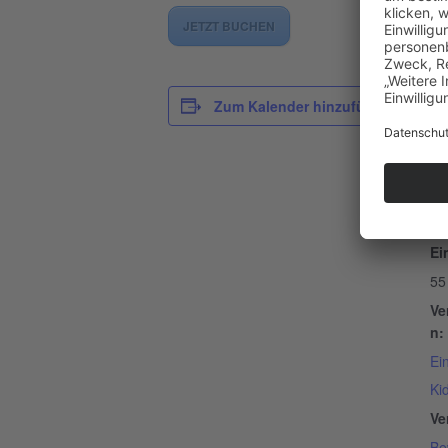
JETZT BUCHEN
D
Zum Kalender hinzufügen
Da
23
Ze
13
Ein
55
Ve
n:
Ei
Ki
Ve
Be