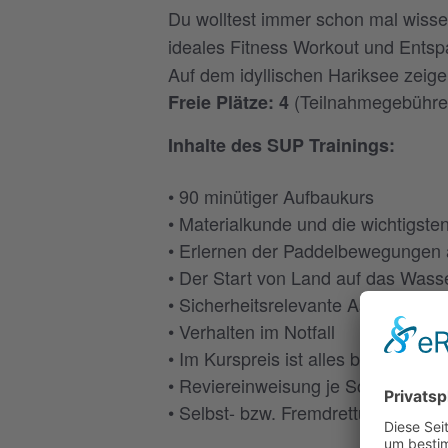
Du wolltest immer schon mal wisse
ideales Fitness Workout und Entsp
Auf dem idyllischen Hariksee zeige
(Teilnahmegebühren
Freie Plätze: 4
Inhalte des SUP Trainings:
• 90 minütiger Aufbaukurs
• Materialkunde und die wichtigste
• Erlernen der Paddelbewegungen
• Der Start von Land auf das Wass
• Sicherheitsrelevante Aspekte a
• Verhalten im Notfall
• Im Kurspreis ist alles benötigte 
• Reviereinweisung je Schulungsor
• Selbst- bzw. Fremdrettung