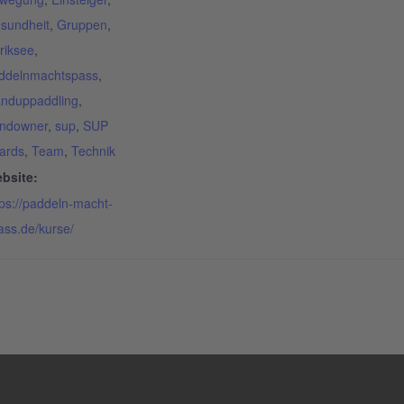
sundheit
,
Gruppen
,
riksee
,
ddelnmachtspass
,
anduppaddling
,
ndowner
,
sup
,
SUP
ards
,
Team
,
Technik
bsite:
tps://paddeln-macht-
ass.de/kurse/