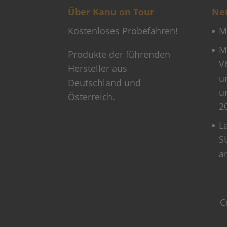
Über Kanu on Tour
Neu
Kostenloses Probefahren!
M
M
Produkte der führenden
V
Hersteller aus
u
Deutschland und
u
Österreich.
2
L
S
a
C