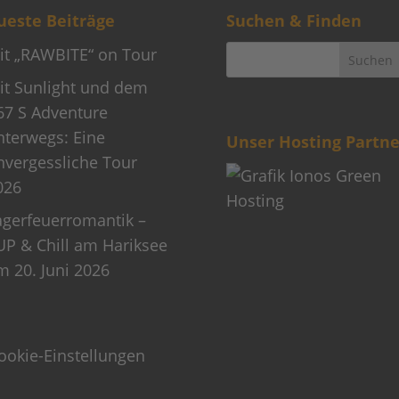
este Beiträge
Suchen & Finden
it „RAWBITE“ on Tour
it Sunlight und dem
67 S Adventure
nterwegs: Eine
Unser Hosting Partne
nvergessliche Tour
026
agerfeuerromantik –
UP & Chill am Hariksee
m 20. Juni 2026
ookie-Einstellungen