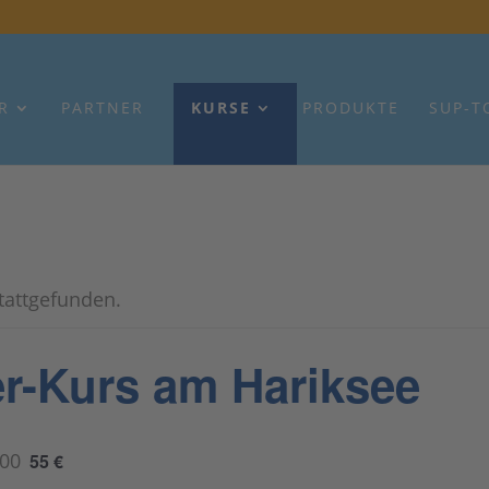
R
PARTNER
KURSE
PRODUKTE
SUP-T
stattgefunden.
r-Kurs am Hariksee
:00
55 €