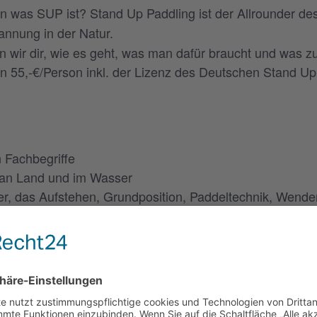
n was SUP ist? Stand Up Paddling ist der Allrounder des
annung in der Natur.
n wir dir, wie es geht, was man dafür braucht und was zu
 55,-€/Person inkl. der Lizenz des Deutschen Stand U
n Fachbegriffe
 an Land und im Wasser
er, das Aufstehen, Grundposition, Paddeltechnik, Wen
m und auf dem Wasser
Material (Board,Paddel, Boardleash) enthalten.
t