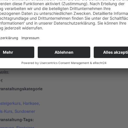
ETAILS
tum:
. September 2023
it:
:30 - 15:00
tritt:
 €
ranstaltungskategorie
nsteigerkurs
,
Hariksee
,
ds-Kurs
,
Sundowner
ranstaltung-Tags:
wegung
,
Einsteiger
,