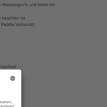
 Wassersports und bietet ein
 beachten ist.
p Paddle Verbands)
demanöver