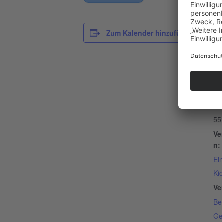
D
Zum Kalender hinzufügen
Da
17
Ze
13
Ein
55
Ve
n:
Ei
Ki
Ve
Be
Ge