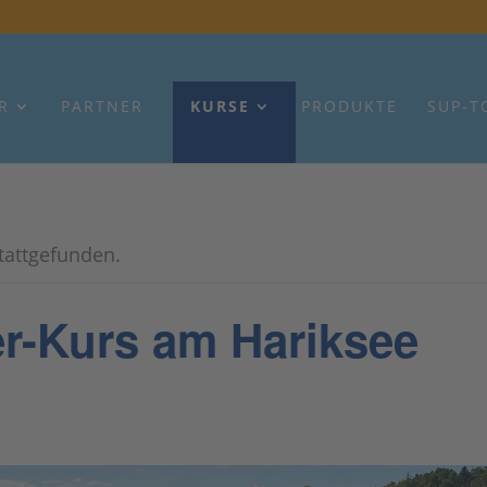
R
PARTNER
KURSE
PRODUKTE
SUP-T
stattgefunden.
r-Kurs am Hariksee