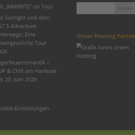
it „RAWBITE“ on Tour
it Sunlight und dem
67 S Adventure
nterwegs: Eine
Unser Hosting Partne
nvergessliche Tour
026
agerfeuerromantik –
UP & Chill am Hariksee
m 20. Juni 2026
ookie-Einstellungen