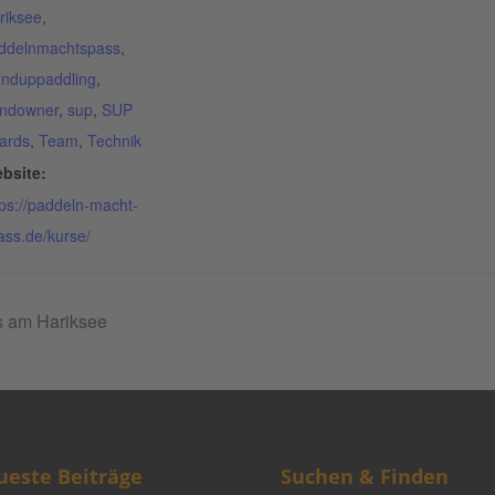
riksee
,
ddelnmachtspass
,
anduppaddling
,
ndowner
,
sup
,
SUP
ards
,
Team
,
Technik
bsite:
tps://paddeln-macht-
ass.de/kurse/
 am Hariksee
este Beiträge
Suchen & Finden