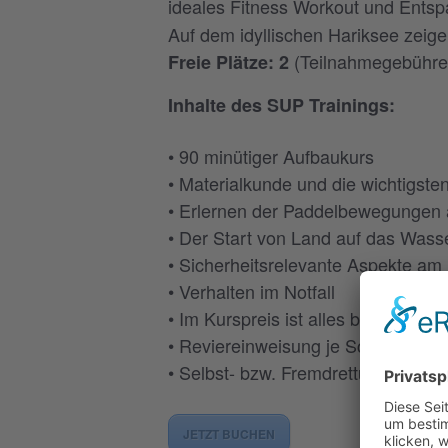
ideales Fitness Workout und Entsp
Auf dem idyllischen Hariksee zeige
(Teilnahmegebühren
Freie Plätze: 2
Inhalte des SUP Trainings:
• 90 minütiger Aufbaukurs
• Materialkunde und die wichtigste
• Erlernen der Paddelbewegungen
• Der Start von Land auf das Wass
• Sicherheitsrelevante Aspekte a
• Verhalten im Notfall
• Im Kurspreis ist alles benötigte 
• Reviereinweisung je Schulungsor
• Selbst- bzw. Fremdrettung
JETZT BUCHEN