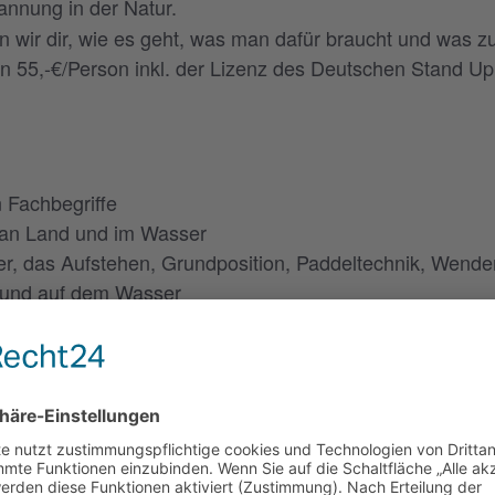
annung in der Natur.
n wir dir, wie es geht, was man dafür braucht und was zu
 55,-€/Person inkl. der Lizenz des Deutschen Stand U
n Fachbegriffe
 an Land und im Wasser
er, das Aufstehen, Grundposition, Paddeltechnik, Wen
m und auf dem Wasser
Material (Board,Paddel, Boardleash) enthalten.
t