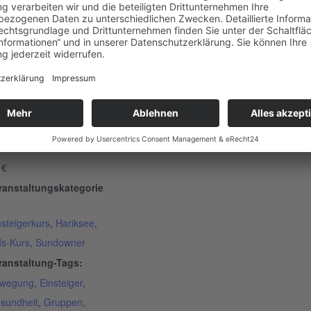
ETAILS
tum:
. Juni 2023
it:
:00 - 14:30
tritt:
 €
ranstaltungskategorie
nsteigerkurs
,
Hariksee
,
ds-Kurs
,
Sundowner
ranstaltung-Tags:
wegung
,
Einsteiger
,
sundheit
,
Gruppen
,