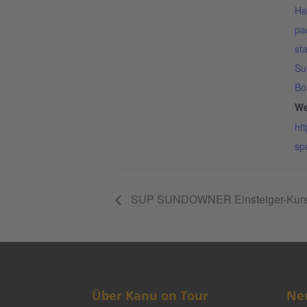
Ha
pa
st
Su
Bo
We
ht
sp
SUP SUNDOWNER Einsteiger-Kurs
Über Kanu on Tour
Neu