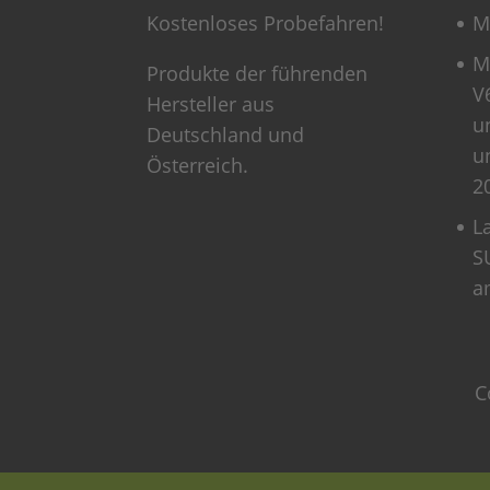
Kostenloses Probefahren!
M
M
Produkte der führenden
V
Hersteller aus
u
Deutschland und
u
Österreich.
2
L
S
a
C