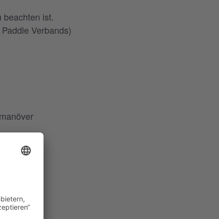
 beachten ist.
p Paddle Verbands)
demanöver