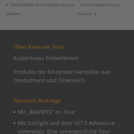
SUNDOWNER SUP Einsteiger-Kurs am
SUP Einsteiger-Kurs am
Hariksee
Hariksee
Über Kanu on Tour
Kostenloses Probefahren!
Produkte der führenden Hersteller aus
Deutschland und Österreich.
Neueste Beiträge
Mit „RAWBITE“ on Tour
Mit Sunlight und dem V67 S Adventure
unterwegs: Eine unvergessliche Tour