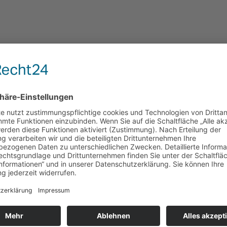
ETAILS
tum:
 August 2025
it:
:00 - 15:30
tritt:
 €
ranstaltungskategorie
nsteigerkurs
,
Hariksee
,
ds-Kurs
,
Sundowner