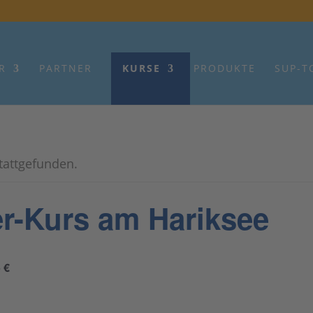
R
PARTNER
KURSE
PRODUKTE
SUP-T
stattgefunden.
r-Kurs am Hariksee
 €