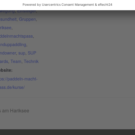
ranstaltung-Tags:
wegung
,
Einsteiger
,
sundheit
,
Gruppen
,
riksee
,
ddelnmachtspass
,
anduppaddling
,
ndowner
,
sup
,
SUP
ards
,
Team
,
Technik
bsite:
tps://paddeln-macht-
ass.de/kurse/
 am Hariksee