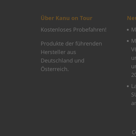
Über Kanu on Tour
Neu
Kostenloses Probefahren!
M
M
Produkte der führenden
V
Hersteller aus
u
Deutschland und
u
Österreich.
2
L
S
a
C