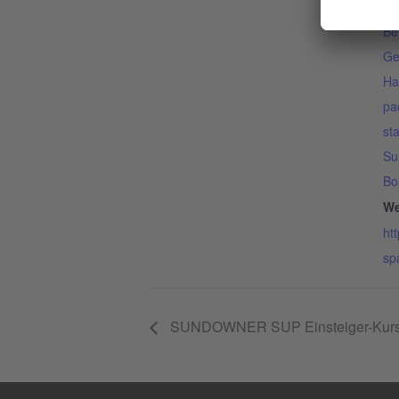
Ve
Be
Ge
Ha
pa
st
Su
Bo
We
ht
sp
SUNDOWNER SUP Einsteiger-Kurs