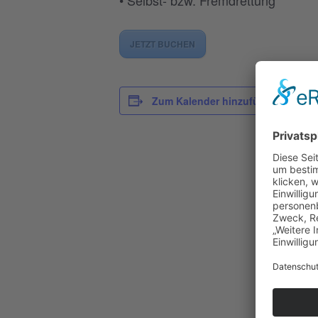
JETZT BUCHEN
D
Zum Kalender hinzufügen
Da
2.
Ze
14
Ein
55
Ve
n:
Ei
Ki