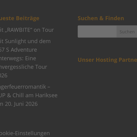
este Beiträge
Suchen & Finden
it „RAWBITE“ on Tour
it Sunlight und dem
67 S Adventure
nterwegs: Eine
Unser Hosting Partne
nvergessliche Tour
026
agerfeuerromantik –
UP & Chill am Hariksee
m 20. Juni 2026
ookie-Einstellungen