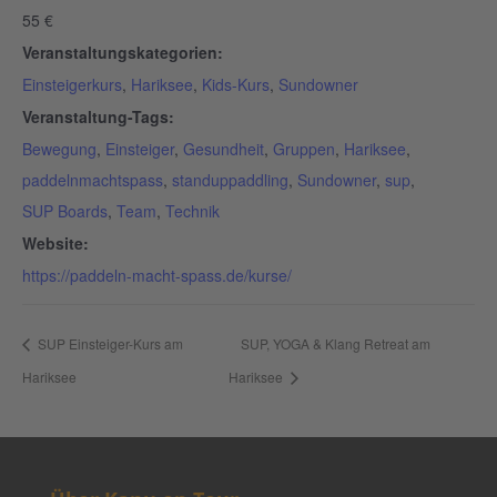
55 €
Veranstaltungskategorien:
Einsteigerkurs
,
Hariksee
,
Kids-Kurs
,
Sundowner
Veranstaltung-Tags:
Bewegung
,
Einsteiger
,
Gesundheit
,
Gruppen
,
Hariksee
,
paddelnmachtspass
,
standuppaddling
,
Sundowner
,
sup
,
SUP Boards
,
Team
,
Technik
Website:
https://paddeln-macht-spass.de/kurse/
SUP Einsteiger-Kurs am
SUP, YOGA & Klang Retreat am
Hariksee
Hariksee