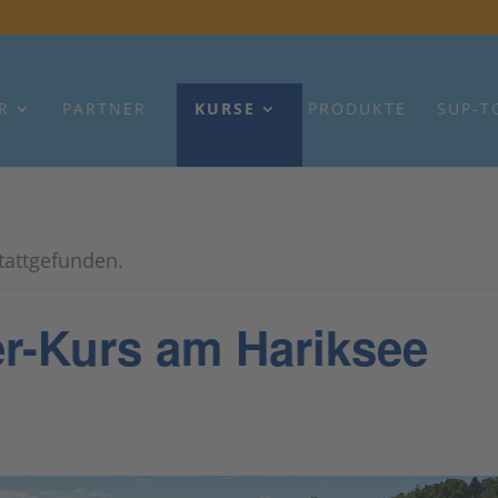
R
PARTNER
KURSE
PRODUKTE
SUP-T
stattgefunden.
r-Kurs am Hariksee