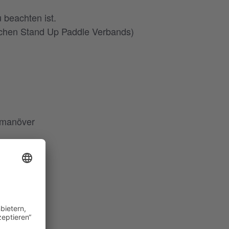
 beachten ist.
schen Stand Up Paddle Verbands)
demanöver