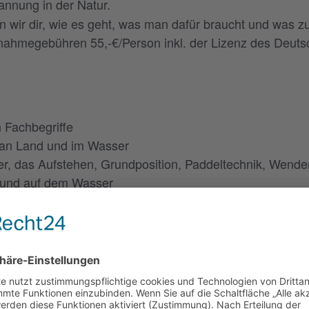
annung in der Natur.
n wir dir, wie es geht, was man dafür braucht und was zu
nahmegebühren 55,-€/Person inkl. der Lizenz des Deut
n Fachbegriffe
 an Land und im Wasser
er, das Aufstehen, Grundposition, Paddeltechnik, Wen
m und auf dem Wasser
Material (Board,Paddel, Boardleash) enthalten.
t