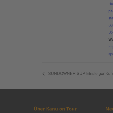
Ha
pa
st
Su
Bo
We
ht
sp
SUNDOWNER SUP Einsteiger-Kurs
Über Kanu on Tour
Neu