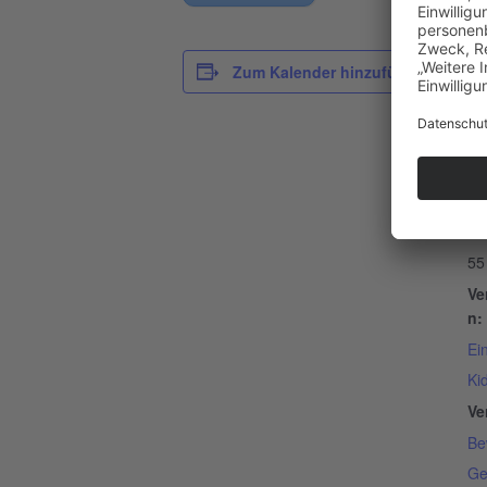
D
Zum Kalender hinzufügen
Da
28
Ze
14
Ein
55
Ve
n:
Ei
Ki
Ve
Be
Ge