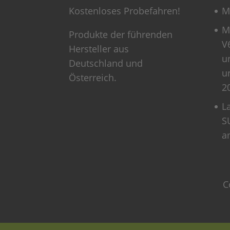
Kostenloses Probefahren!
M
M
Produkte der führenden
V
Hersteller aus
u
Deutschland und
u
Österreich.
2
L
S
a
C