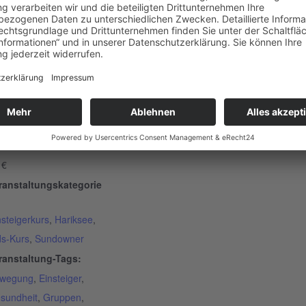
ETAILS
tum:
. Juni 2025
it:
:00 - 15:30
tritt:
 €
ranstaltungskategorie
nsteigerkurs
,
Hariksee
,
ds-Kurs
,
Sundowner
ranstaltung-Tags:
wegung
,
Einsteiger
,
sundheit
,
Gruppen
,