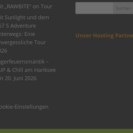
it „RAWBITE“ on Tour
it Sunlight und dem
67 S Adventure
nterwegs: Eine
Unser Hosting Partne
nvergessliche Tour
026
agerfeuerromantik –
UP & Chill am Hariksee
m 20. Juni 2026
ookie-Einstellungen