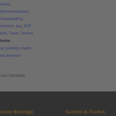
riksee
,
ddelnmachtspass
,
anduppaddling
,
ndowner
,
sup
,
SUP
ards
,
Team
,
Technik
bsite:
tps://paddeln-macht-
ass.de/kurse/
 am Hariksee
este Beiträge
Suchen & Finden