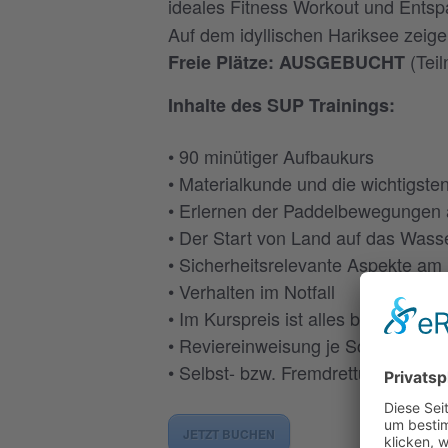
ideales Fitness Workout und Entsp
Auf dem idyllischen Hariksee zeige
(Teil
Freie Plätze: AUSGEBUCHT
Inhalte des SUP Trainings:
• 90 minütiger Aufbaukurs
• Materialkunde und die wichtigste
• Erlernen der Paddelbewegungen
• Der Start von Land auf das Wass
• Sicherheitsrelevante Aspekte a
• Verhalten im Notfall
• Im Kurspreis ist alles benötigte 
• Reviereinweisung je Schulungsor
• Selbst- bzw. Fremdrettung
JETZT BUCHEN