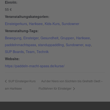
Eintritt:
55 €
Veranstaltungskategorien:
Einsteigerkurs
,
Hariksee
,
Kids-Kurs
,
Sundowner
Veranstaltung-Tags:
Bewegung
,
Einsteiger
,
Gesundheit
,
Gruppen
,
Hariksee
,
paddelnmachtspass
,
standuppaddling
,
Sundowner
,
sup
,
SUP Boards
,
Team
,
Technik
Website:
https://paddeln-macht-spass.de/kurse/
SUP Einsteiger-Kurs
Auf der Niers von Süchteln bis Grefrath Oedt –
am Hariksee
Flußfahren für Einsteiger