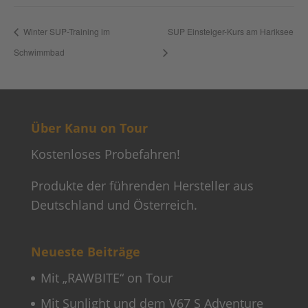
Winter SUP-Training im
SUP Einsteiger-Kurs am Hariksee
Schwimmbad
Über Kanu on Tour
Kostenloses Probefahren!
Produkte der führenden Hersteller aus
Deutschland und Österreich.
Neueste Beiträge
Mit „RAWBITE“ on Tour
Mit Sunlight und dem V67 S Adventure