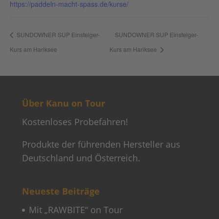
https://paddeln-macht-spass.de/kurse/
SUNDOWNER SUP Einsteiger-
SUNDOWNER SUP Einsteiger-
Kurs am Hariksee
Kurs am Hariksee
Über Kanu on Tour
Kostenloses Probefahren!
Produkte der führenden Hersteller aus
Deutschland und Österreich.
Neueste Beiträge
Mit „RAWBITE“ on Tour