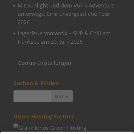
Mit Sunlight und dem V67 S Adventure
unterwegs: Eine unvergessliche Tour
2026
Lagerfeuerromantik – SUP & Chill am
Hariksee am 20. Juni 2026
Cookie-Einstellungen
Suchen & Finden
Unser Hosting Partner