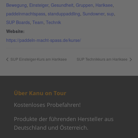
Bewegung
,
Einsteiger
,
Gesundheit
,
Gruppen
,
Hariksee
,
paddelnmachtspass
,
standuppaddling
,
Sundowner
,
sup
,
SUP Boards
,
Team
,
Technik
Website:
https://paddeln-macht-spass.de/kurse/
SUP Einsteiger-Kurs am Hariksee
SUP Technikkurs am Hariksee
Über Kanu on Tour
Kostenloses Probefahren!
Produkte der führenden Hersteller aus
Deutschland und Österreich.