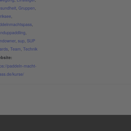
sundheit
,
Gruppen
,
riksee
,
ddelnmachtspass
,
anduppaddling
,
ndowner
,
sup
,
SUP
ards
,
Team
,
Technik
bsite:
tps://paddeln-macht-
ass.de/kurse/