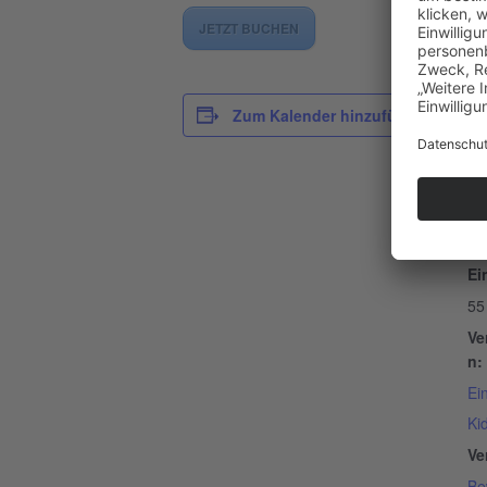
JETZT BUCHEN
D
Zum Kalender hinzufügen
Da
16
Ze
12
Ein
55
Ve
n:
Ei
Ki
Ve
Be