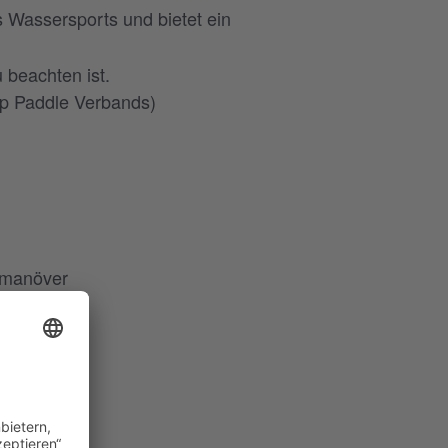
 Wassersports und bietet ein
 beachten ist.
Up Paddle Verbands)
demanöver