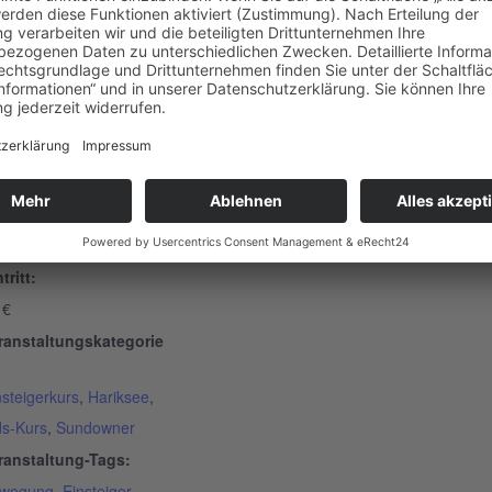
ETAILS
tum:
. Juni 2024
it:
:30 - 14:00
tritt:
 €
ranstaltungskategorie
nsteigerkurs
,
Hariksee
,
ds-Kurs
,
Sundowner
ranstaltung-Tags:
wegung
,
Einsteiger
,