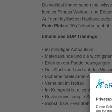
Du wolltest immer schon mal wisse
ideales Fitness Workout und Entsp
Auf dem idyllischen Hariksee zeige
(Teilnahmegebühre
Freie Plätze: 10
Inhalte des SUP Trainings:
• 90 minütiger Aufbaukurs
• Materialkunde und die wichtigste
• Erlernen der Paddelbewegungen
• Der Start von Land auf das Wass
• Sicherheitsrelevante Aspekte a
• Verhalten im Notfall
• Im Kurspreis ist alles benötigte 
• Reviereinweisung je Schulungsor
• Selbst- bzw. Fremdrettung