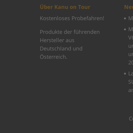
Über Kanu on Tour
Neu
Kostenloses Probefahren!
M
M
Produkte der führenden
V
Hersteller aus
u
Deutschland und
u
Österreich.
2
L
S
a
C