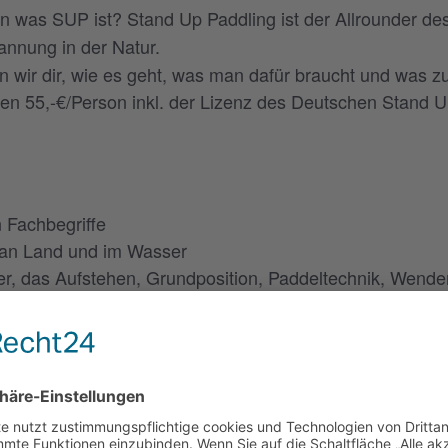
n was SUP ist? Stand Up Paddling ist der Allrounder des
annung in der Natur.
n wir dir, wie es geht, was man dafür braucht und was zu
n 55,-€/Person inkl. der Lizenz des Deutschen Stand 
n Fachbegriffe
 an Land und im Wasser
er, das Aufstehen, Grundposition, Paddeltechnik, Wen
m und auf dem Wasser
Material (Board,Paddel, Boardleash) enthalten.
t