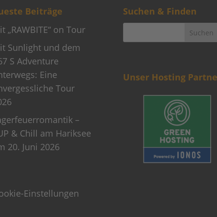
este Beiträge
Suchen & Finden
it „RAWBITE“ on Tour
it Sunlight und dem
67 S Adventure
nterwegs: Eine
Unser Hosting Partne
nvergessliche Tour
026
agerfeuerromantik –
UP & Chill am Hariksee
m 20. Juni 2026
ookie-Einstellungen