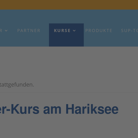
R
PARTNER
KURSE
PRODUKTE
SUP-T
stattgefunden.
r-Kurs am Hariksee