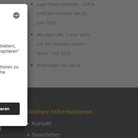
Lagerfeuerromantik – SUP &
Chill am Hariksee am 20.
Juni 2026
Mit dem LMC Tracer V670
auf der Paddeln-macht-
Spass-Tour 2026
Unterwegs mit Uquip
Weitere Informationen
Kontakt
Newsletter