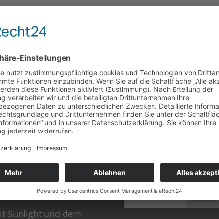
este Beiträge
Suchen & Finden
it „RAWBITE“ on Tour
it Sunlight und dem