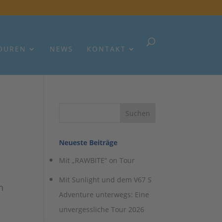
OUREN
NEWS
KONTAKT
Neueste Beiträge
Mit „RAWBITE“ on Tour
Mit Sunlight und dem V67 S
n
Adventure unterwegs: Eine
unvergessliche Tour 2026