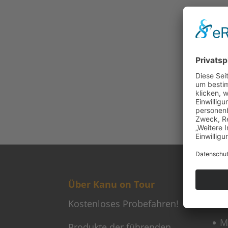
Über Kanu on Tour
Neu
Kostenloses Probefahren!
M
M
Produkte der führenden