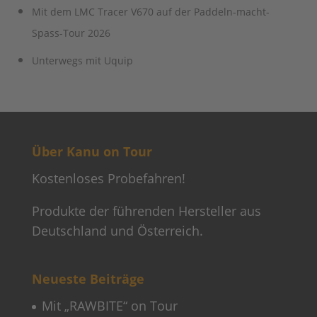
Mit dem LMC Tracer V670 auf der Paddeln-macht-
Spass-Tour 2026
Unterwegs mit Uquip
Über Kanu on Tour
Kostenloses Probefahren!
Produkte der führenden Hersteller aus
Deutschland und Österreich.
Neueste Beiträge
Mit „RAWBITE“ on Tour