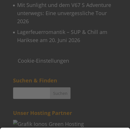
Mit Sunlight und dem V67 S Adventure
unterwegs: Eine unvergessliche Tour
2026
Lagerfeuerromantik – SUP & Chill am
Hariksee am 20. Juni 2026
Cookie-Einstellungen
Suchen & Finden
Unser Hosting Partner