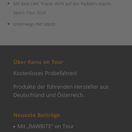
Mit dem LMC Tracer V670 auf der Paddeln-macht-
Spass-Tour 2026
Unterwegs mit Uquip
Über Kanu on Tour
Kostenloses Probefahren!
Produkte der führenden Hersteller aus
Deutschland und Österreich.
Neueste Beiträge
Mit „RAWBITE“ on Tour