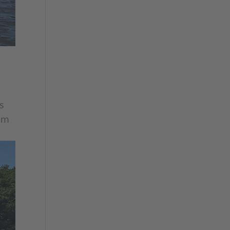
s
dem