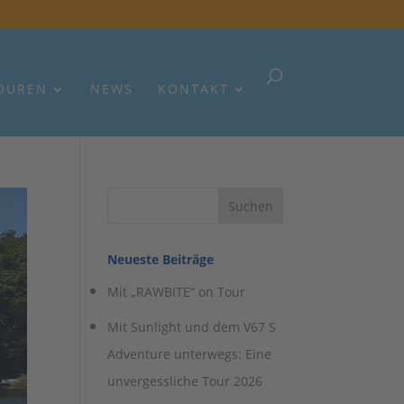
OUREN
NEWS
KONTAKT
Neueste Beiträge
Mit „RAWBITE“ on Tour
Mit Sunlight und dem V67 S
Adventure unterwegs: Eine
unvergessliche Tour 2026