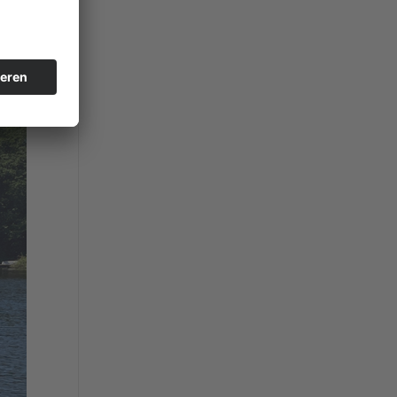
s
dem