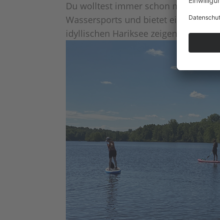
Du wolltest immer schon mal wissen 
Wassersports und bietet ein ideales
idyllischen Hariksee zeigen wir dir, 