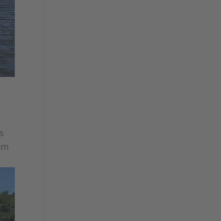
s
dem