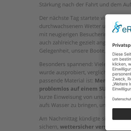
Stärkung nach der Fahrt und dem Au
Der nächste Tag startete vielverspre
durchwachsenem Wetter und gelegent
mit neugierigen Besucherinnen und Be
auch zahlreiche gezielt angereiste
Te
Gelegenheit, unsere Boote, Boards 
Besonders spannend: Viele Gäste fü
wurde ausprobiert, verglichen und dis
passende Material ist:
Menschen mit
problemlos auf einem SUP stehen
kurze Einweisung von uns erhalten 
aufs Wasser zu bringen, unabhängig 
Am Nachmittag kündigte sich dann w
sichern,
wettersicher verstauen
und