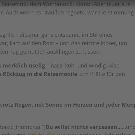
s Reisen mit dem Wohnmobil, Kombi-Abenteuer aus
r. Auch wenn es draußen regnete, war die Stimmung
illt – diesmal ganz entspannt im Stil eines
war, kam auf den Rost – und das reichte locker, um
en Tag gemütlich ausklingen zu lassen.
es
merklich uselig
– nass, kühl und windig. Also
 Rückzug in die Reisemobile
, um Kräfte für den
 trotz Regen, mit Sonne im Herzen und jeder Men
=“basic_thumbnail“]
Du willst nichts verpassen…
…un