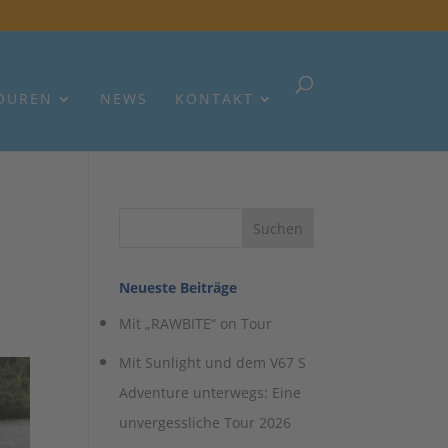
OUREN
NEWS
KONTAKT
Neueste Beiträge
Mit „RAWBITE“ on Tour
Mit Sunlight und dem V67 S
Adventure unterwegs: Eine
unvergessliche Tour 2026