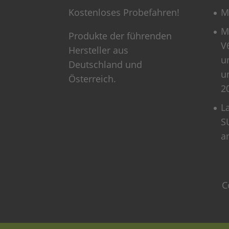
Kostenloses Probefahren!
M
M
Produkte der führenden
V
Hersteller aus
u
Deutschland und
u
Österreich.
2
L
S
a
C