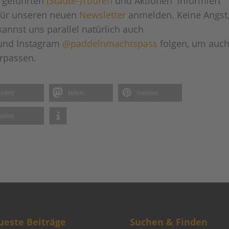
e, geführten
(Städte-)Touren
und Aktionen informiert
für unseren neuen
Newsletter
anmelden. Keine Angst,
annst uns parallel natürlich auch
nd Instagram
@paddelnmachtspass
folgen, um auc
rpassen.
teilen
teilen
merken
teilen
este Beiträge
Suchen & Finden