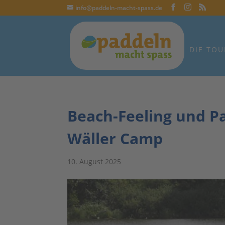
info@paddeln-macht-spass.de
DIE TOU
Beach-Feeling und P
Wäller Camp
10. August 2025