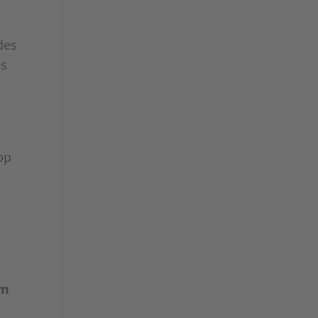
des
is
pp
am
e