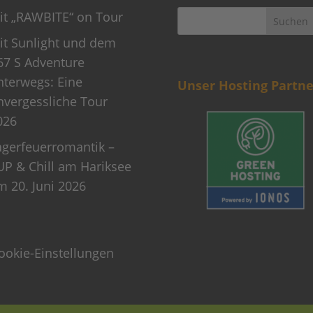
it „RAWBITE“ on Tour
it Sunlight und dem
67 S Adventure
nterwegs: Eine
Unser Hosting Partne
nvergessliche Tour
026
agerfeuerromantik –
UP & Chill am Hariksee
m 20. Juni 2026
ookie-Einstellungen