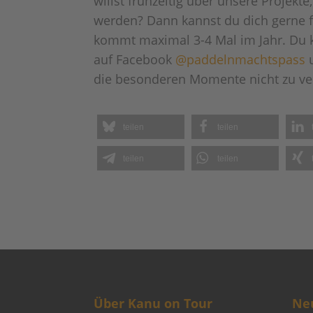
willst frühzeitig über unsere Projekt
werden? Dann kannst du dich gerne 
kommt maximal 3-4 Mal im Jahr. Du k
auf Facebook
@paddelnmachtspass
u
die besonderen Momente nicht zu ve
teilen
teilen
teilen
teilen
Über Kanu on Tour
Neu