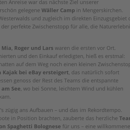
ten Anreise war das nächste Ziel unserer
erschön gelegene
Wäller Camp
in Mengerskirchen.
 Westerwalds und zugleich im direkten Einzugsgebiet 
rt der perfekte Zwischenstopp für alle, die Naturerlebn
:
Mia, Roger und Lars
waren die ersten vor Ort.
ierten und den Einkauf erledigten, hieß es erstmal:
hatten auf dem Weg noch einen kleinen Zwischensto
 Kajak bei eBay ersteigert
, das natürlich sofort
ssen genoss der Rest des Teams die entspannte
t am See
, wo bei Sonne, leichtem Wind und kühlen
kam.
ng’s zügig ans Aufbauen – und das im Rekordtempo.
ote in Position brachten, zauberte das herzliche
Te
on Spaghetti Bolognese
für uns – eine willkommen