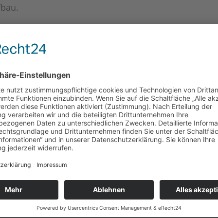
fbau.
chend – und vor allem
mit großem Andrang
! Trotz
lichen Regenschauern füllte sich das Gelände schne
suchern. Der Platz war gut gefüllt – viele Camper, a
stpaddler aus dem Rhein-Main-Gebiet
, nutzten die
und
verschiedenen Ausstattungen zu testen
.
hrten
intensive Fachgespräche
mit unserem Team –
kutiert. Dabei zeigte sich wieder, wie wichtig das
 etwas höherem Körpergewicht konnten plötzlic
, sobald sie das richtige Board unter den Füßen und e
hatten. Genau dafür sind wir unterwegs – um Mensch
von Erfahrungsstand oder Statur.
ieder ein längerer
Regenschauer
an. Also hieß es: al
 die Pause nutzen, um mit Interessierten ins Gesprä