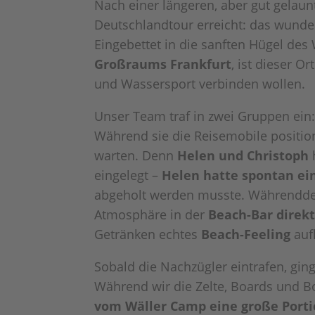
Nach einer längeren, aber gut gelaun
Deutschlandtour erreicht: das wund
Eingebettet in die sanften Hügel des
Großraums Frankfurt
, ist dieser O
und Wassersport verbinden wollen.
Unser Team traf in zwei Gruppen ein
Während sie die Reisemobile position
warten. Denn
Helen und Christoph
eingelegt –
Helen hatte spontan ein
abgeholt werden musste. Währendde
Atmosphäre in der
Beach-Bar direk
Getränken echtes
Beach-Feeling
auf
Sobald die Nachzügler eintrafen, gi
Während wir die Zelte, Boards und Bo
vom Wäller Camp eine große Porti