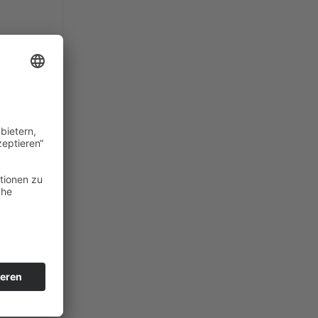
ll
ber
 es
h
ine
en
les
ch