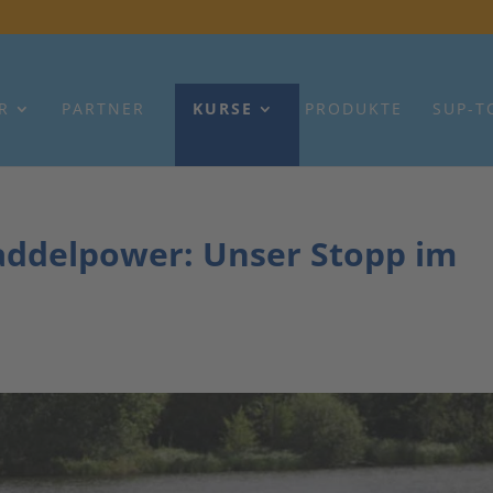
R
PARTNER
KURSE
PRODUKTE
SUP-T
addelpower: Unser Stopp im