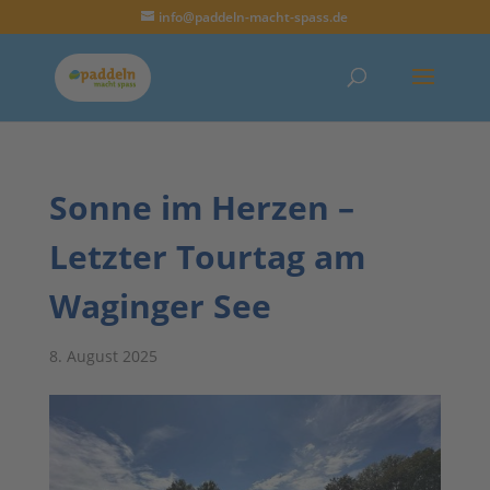
info@paddeln-macht-spass.de
Sonne im Herzen –
Letzter Tourtag am
Waginger See
8. August 2025