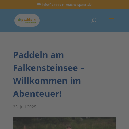
info@paddeln-macht-spass.de
Paddeln am
Falkensteinsee –
Willkommen im
Abenteuer!
25. Juli 2025