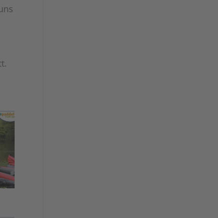
 uns
n
t.