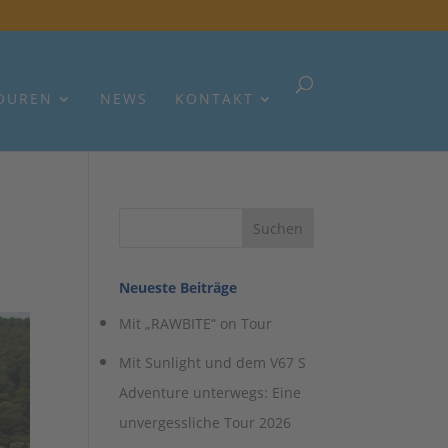
OUREN
NEWS
KONTAKT
Neueste Beiträge
Mit „RAWBITE“ on Tour
Mit Sunlight und dem V67 S
Adventure unterwegs: Eine
unvergessliche Tour 2026