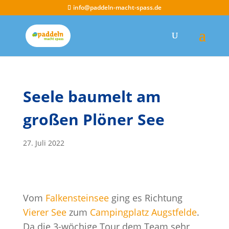
info@paddeln-macht-spass.de
Seele baumelt am
großen Plöner See
27. Juli 2022
Vom
Falkensteinsee
ging es Richtung
Vierer See
zum
Campingplatz Augstfelde
.
Da die 3-wöchige Tour dem Team sehr