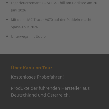
Lagerfeuerromantik – SUP & Chill am Hariksee am 20.
Juni 2026
Mit dem LMC Tracer V670 auf der Paddeln-macht-
Spass-Tour 2026
Unterwegs mit Uquip
Über Kanu on Tour
Kostenloses Probefahren!
Produkte der führenden Hersteller aus
Deutschland und Österreich.