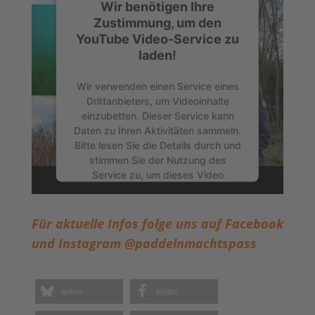
Wir benötigen Ihre
Zustimmung, um den
YouTube Video-Service zu
laden!
Wir verwenden einen Service eines
Drittanbieters, um Videoinhalte
einzubetten. Dieser Service kann
Daten zu Ihren Aktivitäten sammeln.
Bitte lesen Sie die Details durch und
stimmen Sie der Nutzung des
Service zu, um dieses Video
anzusehen.
Für aktuelle Infos folge uns auf Facebook
Mehr Informationen
und Instagram @paddelnmachtspass
Akzeptieren
Powered by
Usercentrics Consent
teilen
teilen
Management Platform