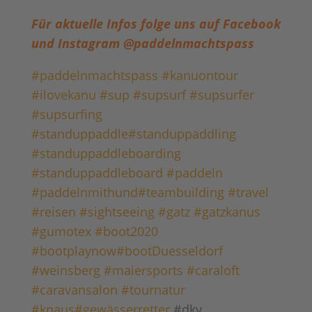
Für aktuelle Infos folge uns auf Facebook
und Instagram @paddelnmachtspass
#paddelnmachtspass
#kanuontour
#ilovekanu
#sup
#supsurf
#supsurfer
#supsurfing
#standuppaddle
#standuppaddling
#standuppaddleboarding
#standuppaddleboard
#paddeln
#paddelnmithund
#teambuilding
#travel
#reisen
#sightseeing
#gatz
#gatzkanus
#gumotex
#boot2020
#bootplaynow
#bootDuesseldorf
#weinsberg
#maiersports
#caraloft
#caravansalon
#tournatur
#knaus
#gewässerretter
#dkv