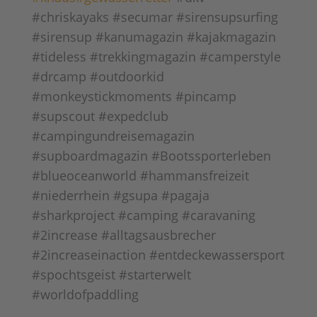
#chriskayaks #secumar #sirensupsurfing
#sirensup #kanumagazin #kajakmagazin
#tideless #trekkingmagazin #camperstyle
#drcamp #outdoorkid
#monkeystickmoments #pincamp
#supscout
#expedclub
#campingundreisemagazin
#supboardmagazin #Bootssporterleben
#blueoceanworld #hammansfreizeit
#niederrhein #gsupa #pagaja
#sharkproject #camping #caravaning
#2increase #alltagsausbrecher
#2increaseinaction #entdeckewassersport
#spochtsgeist #starterwelt
#worldofpaddling