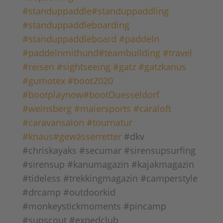
powered by
Usercentrics Consent
#standuppaddle
#standuppaddling
Management Platform
&
eRecht24
#standuppaddleboarding
#standuppaddleboard
#paddeln
#paddelnmithund
#teambuilding
#travel
#reisen
#sightseeing
#gatz
#gatzkanus
#gumotex
#boot2020
#bootplaynow
#bootDuesseldorf
#weinsberg
#maiersports
#caraloft
#caravansalon
#tournatur
#knaus
#gewässerretter
#dkv
#chriskayaks #secumar #sirensupsurfing
#sirensup #kanumagazin #kajakmagazin
#tideless #trekkingmagazin #camperstyle
#drcamp #outdoorkid
#monkeystickmoments #pincamp
#supscout
#expedclub