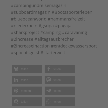
#campingundreisemagazin
#supboardmagazin #Bootssporterleben
#blueoceanworld #hammansfreizeit
#niederrhein #gsupa #pagaja
#sharkproject #camping #caravaning
#2increase #alltagsausbrecher
#2increaseinaction #entdeckewassersport
#spochtsgeist #starterwelt
teilen
teilen
teilen
teilen
merken
teilen
teilen
teilen