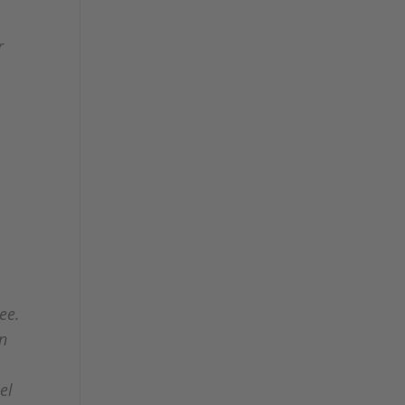
r
ee.
en
el