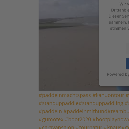
Wir 
Drittanbi
Dieser Ser
sammeln. B
stimmen S
Powered b
#paddelnmachtspass
#kanuontour
#
#standuppaddle
#standuppaddling
#
#paddeln
#paddelnmithund
#teambu
#gumotex
#boot2020
#bootplaynow
#caravansalon
#tournatur
#knaus
#g