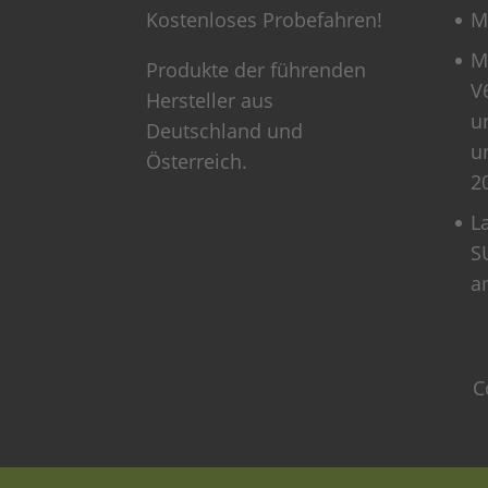
Kostenloses Probefahren!
M
M
Produkte der führenden
V
Hersteller aus
u
Deutschland und
u
Österreich.
2
L
S
a
C