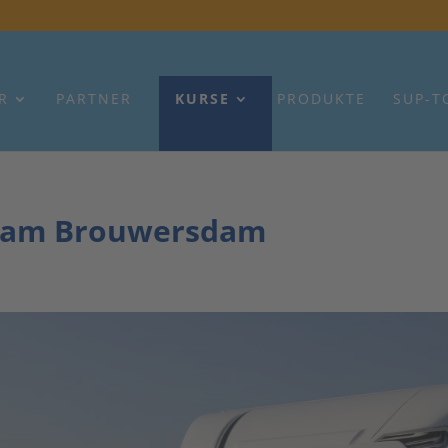
R
PARTNER
KURSE
PRODUKTE
SUP-T
 am Brouwersdam