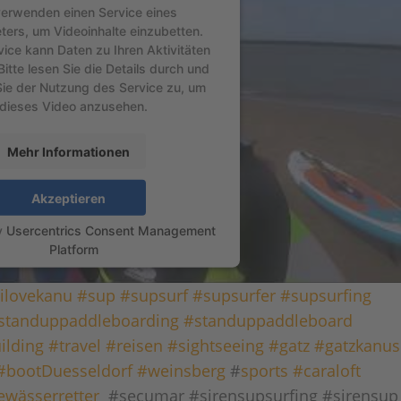
verwenden einen Service eines
eters, um Videoinhalte einzubetten.
vice kann Daten zu Ihren Aktivitäten
itte lesen Sie die Details durch und
ie der Nutzung des Service zu, um
dieses Video anzusehen.
Mehr Informationen
Akzeptieren
y
Usercentrics Consent Management
Platform
ilovekanu
#sup
#supsurf
#supsurfer
#supsurfing
standuppaddleboarding
#standuppaddleboard
ilding
#travel
#reisen
#sightseeing
#gatz
#gatzkanus
#bootDuesseldorf
#weinsberg
#
sports
#caraloft
ewässerretter
#secumar #sirensupsurfing #sirensup