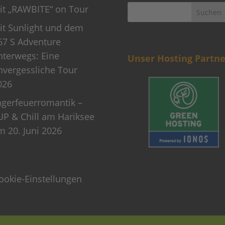
it „RAWBITE“ on Tour
it Sunlight und dem
67 S Adventure
nterwegs: Eine
Unser Hosting Partne
nvergessliche Tour
026
agerfeuerromantik –
UP & Chill am Hariksee
m 20. Juni 2026
ookie-Einstellungen