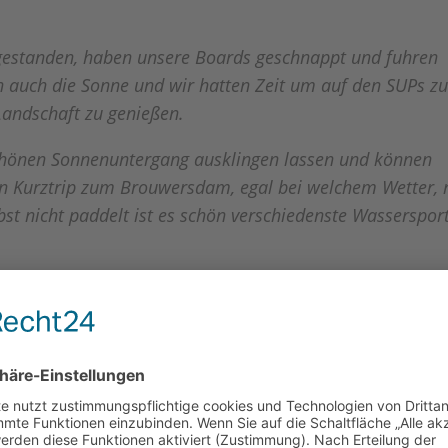
fgestanden, haben unsere Boards geschnappt und fuhren
en auch die Sonne und wir hatten Zeit um auf den SUPs z
andschaft zu genießen.
hönen Sonnenuntergang ausklingen lassen und können
n Kurztrip zum Brouwersdam, egal bei welchem Wetter, 
t nicht paddelt ist es schön verschiedenste Wassersport
indrücke: