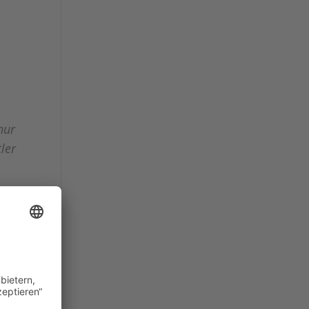
u
nur
ler