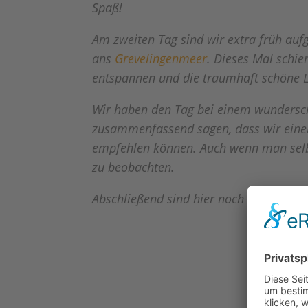
Spaß!
Am zweiten Tag sind wir extra früh au
ans
Grevelingenmeer
. Dieses Mal schi
entspannen und die traumhaft schöne L
Wir haben den Tag bei einem wundersc
zusammenfassend sagen, dass wir eine
empfehlen können. Auch wenn man selbs
zu beobachten.
Abschließend sind hier noch ein paar E