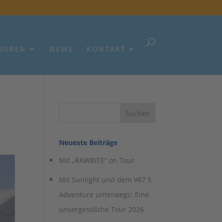
OUREN
NEWS
KONTAKT
Neueste Beiträge
Mit „RAWBITE“ on Tour
Mit Sunlight und dem V67 S
Adventure unterwegs: Eine
unvergessliche Tour 2026