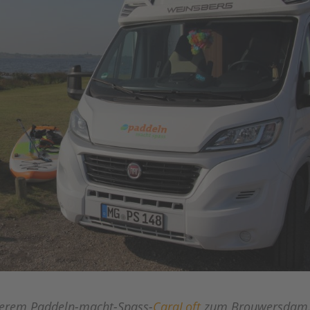
serem Paddeln-macht-Spass-
CaraLoft
zum Brouwersdam