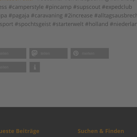
ess #camperstyle #pincamp #supscout
#expedclub
pa #pagaja #caravaning #2increase #alltagsausbrec
port #spochtsgeist #starterwelt #holland #niederla
teilen
teilen
merken
teilen
este Beiträge
Suchen & Finden