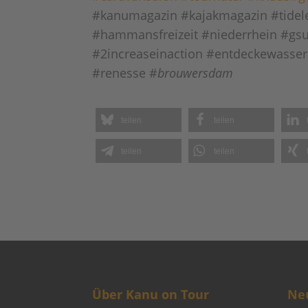
#kanumagazin #kajakmagazin #tidel
#hammansfreizeit #niederrhein #gsu
#2increaseinaction #entdeckewassers
#renesse #
brouwersdam
teilen
teilen
teilen
teilen
Über Kanu on Tour
Neu