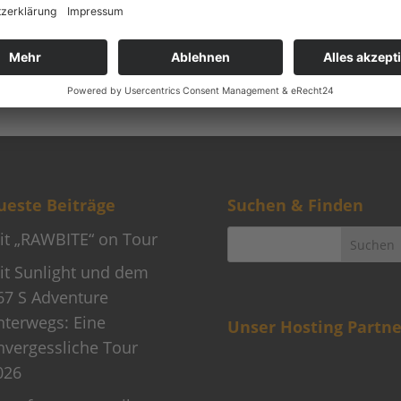
este Beiträge
Suchen & Finden
it „RAWBITE“ on Tour
it Sunlight und dem
67 S Adventure
nterwegs: Eine
Unser Hosting Partne
nvergessliche Tour
026