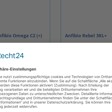
nfibio Omega C2 (+)
Anfibio Rebel 3KL+