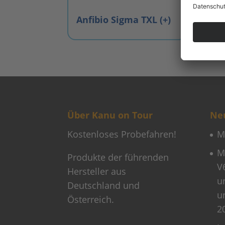
Anfibio Sigma TXL (+)
Über Kanu on Tour
Neu
Kostenloses Probefahren!
M
M
Produkte der führenden
V
Hersteller aus
u
Deutschland und
u
Österreich.
2